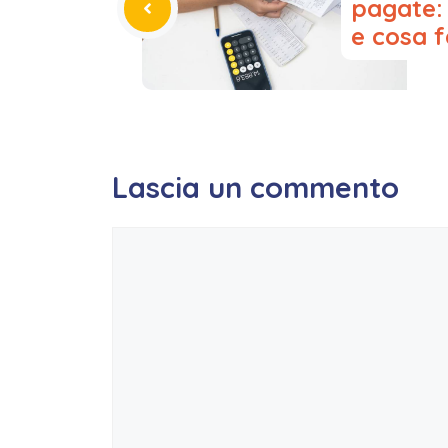
o
p
pagate:
k
e cosa f
Lascia un commento
Commento