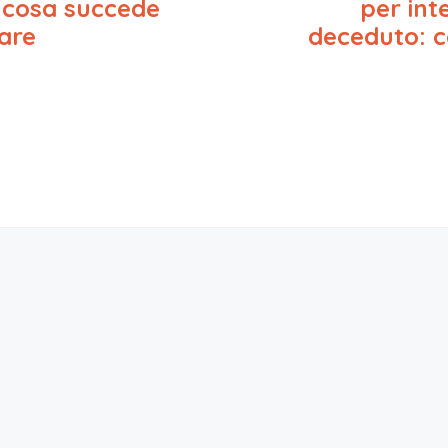
k
 cosa succede
per int
are
deceduto: c