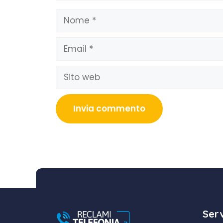
Nome
Email
Sito
web
Serv