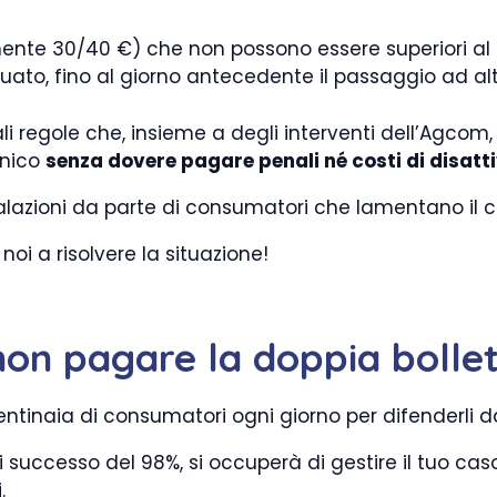
mente 30/40 €) che non possono essere superiori al 
ttuato, fino al giorno antecedente il passaggio ad al
ali regole che, insieme a degli interventi dell’Agcom,
onico
senza dovere pagare penali né costi di disatt
lazioni da parte di consumatori che lamentano il co
oi a risolvere la situazione!
non pagare la doppia bollet
entinaia di consumatori ogni giorno per difenderli d
 successo del 98%, si occuperà di gestire il tuo caso
.