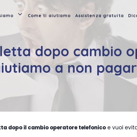
 siamo
Come ti aiutiamo
Assistenza gratuita
Dic
letta dopo cambio op
iutiamo a non paga
tta dopo il cambio operatore telefonico
e vuoi evit