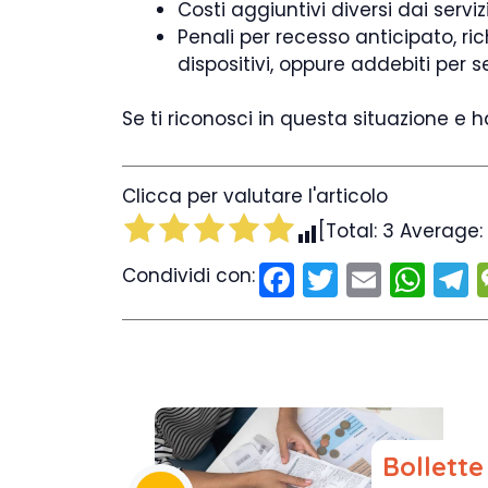
Costi aggiuntivi diversi dai servizi
Penali per recesso anticipato, ri
dispositivi, oppure addebiti per 
Se ti riconosci in questa situazione e
Clicca per valutare l'articolo
[Total:
3
Average:
F
T
E
W
T
Condividi con:
a
w
m
h
e
c
itt
ai
a
e
er
l
ts
g
b
A
o
p
Bollett