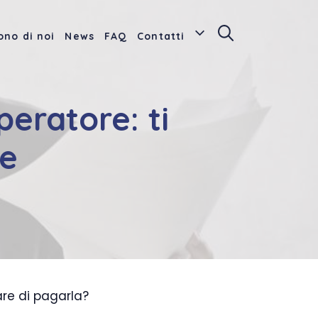
ono di noi
News
FAQ
Contatti
eratore: ti
re
are di pagarla?