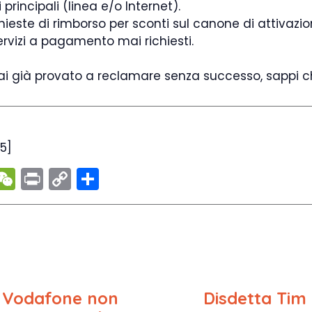
 principali (linea e/o Internet).
chieste di rimborso per sconti sul canone di attivazi
servizi a pagamento mai richiesti.
 hai già provato a reclamare senza successo, sappi 
5
]
W
Pr
C
C
l
e
in
o
o
e
C
t
p
n
r
h
y
di
a
a
Li
vi
m
t
n
di
e Vodafone non
Disdetta Tim