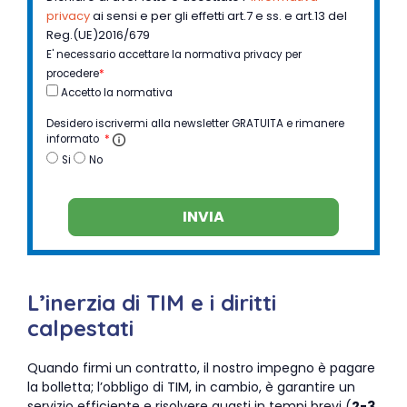
privacy
ai sensi e per gli effetti art.7 e ss. e art.13 del
Reg.(UE)2016/679
E' necessario accettare la normativa privacy per
procedere
*
Accetto la normativa
Desidero iscrivermi alla newsletter GRATUITA e rimanere
informato
*
Si
No
INVIA
L’inerzia di TIM e i diritti
calpestati
Quando firmi un contratto, il nostro impegno è pagare
la bolletta; l’obbligo di TIM, in cambio, è garantire un
servizio efficiente e risolvere guasti in tempi brevi (
2-3