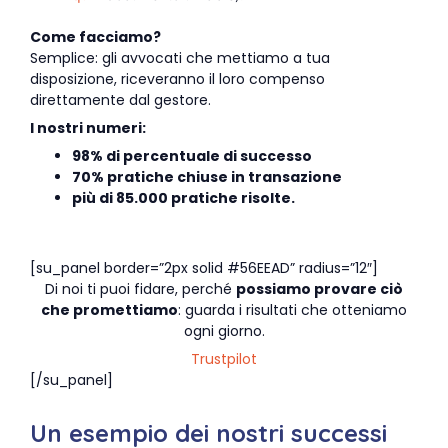
C
ome facciamo?
Semplice: gli avvocati che mettiamo a tua
disposizione, riceveranno il loro compenso
direttamente dal gestore.
I nostri numeri:
98% di percentuale di successo
70% pratiche chiuse in transazione
più di 85.000 pratiche risolte.
[su_panel border=”2px solid #56EEAD” radius=”12″]
Di noi ti puoi fidare, perché
possiamo provare ciò
che promettiamo
: guarda i risultati che otteniamo
ogni giorno.
Trustpilot
[/su_panel]
Un esempio dei nostri successi