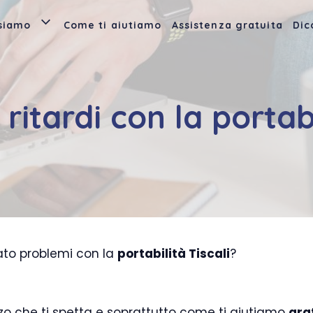
 siamo
Come ti aiutiamo
Assistenza gratuita
Dic
ritardi con la portabi
rato problemi con la
portabilità Tiscali
?
nizzo che ti spetta e soprattutto come ti aiutiamo
gra