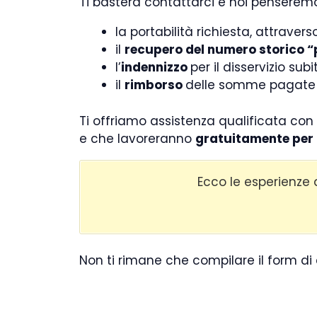
Ti basterà contattarci e noi penseremo
la portabilità richiesta, attraver
il
recupero del numero storico “
l’
indennizzo
per il disservizio su
il
rimborso
delle somme pagate in
Ti offriamo assistenza qualificata con
e che lavoreranno
gratuitamente per 
Ecco le esperienze d
Non ti rimane che compilare il form di