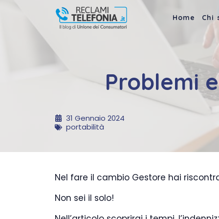
Vai
al
Home
Chi
contenuto
Problemi e 
31 Gennaio 2024
portabilità
Nel fare il cambio Gestore hai riscont
Non sei il solo!
Nell’articolo scoprirai i tempi, l’inden