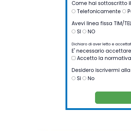
Come hai sottoscritto i
Telefonicamente
P
Avevi linea fissa TIM/T
SI
NO
Dichiaro di aver letto e accettat
E' necessario accettar
Accetto la normativ
Desidero iscrivermi al
Si
No