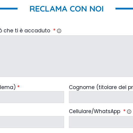
RECLAMA CON NOI
ò che ti è accaduto
*
blema)
*
Cognome (titolare del p
Cellulare/WhatsApp
*