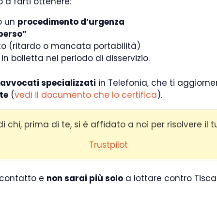
 a farti ottenere:
so un
procedimento d’urgenza
perso”
bito (ritardo o mancata portabilità)
 bolletta nel periodo di disservizio.
avvocati specializzati
in Telefonia, che ti aggiorn
te
(
vedi il documento che lo certifica
).
i chi, prima di te, si è affidato a noi per risolvere il
Trustpilot
 contatto e
non sarai più solo
a lottare contro Tiscal