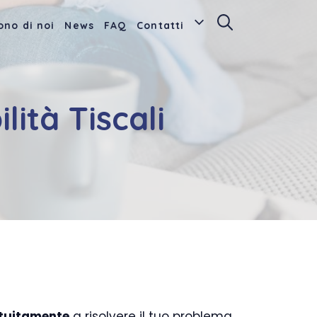
ono di noi
News
FAQ
Contatti
lità Tiscali
tuitamente
a risolvere il tuo problema.