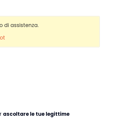
o di assistenza.
lot
er
ascoltare le tue legittime