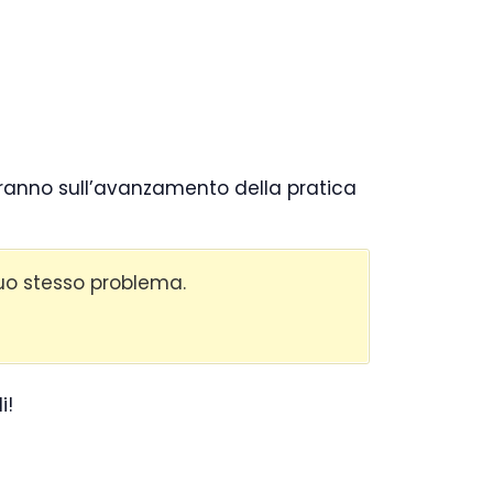
eranno sull’avanzamento della pratica
 tuo stesso problema.
i!