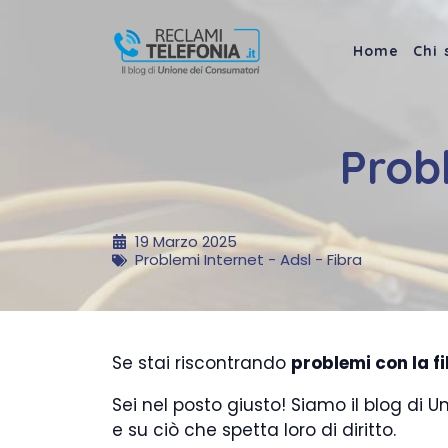
Vai
al
Home
Chi
contenuto
Prob
19 Marzo 2025
Problemi Internet - Adsl - Fibra
Se stai riscontrando
problemi con la f
Sei nel posto giusto! Siamo il blog di U
e su ciò che spetta loro di diritto.