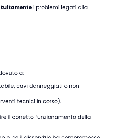
atuitamente
i problemi legati alla
dovuto a:
tabile, cavi danneggiati o non
rventi tecnici in corso).
ire il corretto funzionamento della
no e, se il disservizio ha compromesso