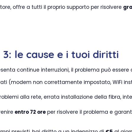
ore, offre a tutti il proprio supporto per risolvere
gr
: le cause e i tuoi diritti
senta continue interruzioni, il problema può essere 
urati (modem non correttamente impostato, WiFi ins
oblemi alla rete, errata installazione della fibra, inte
venire
entro 72 ore
per risolvere il problema e garant
mpi previsti, hai diritto a un indennizzo di
€5
al gior