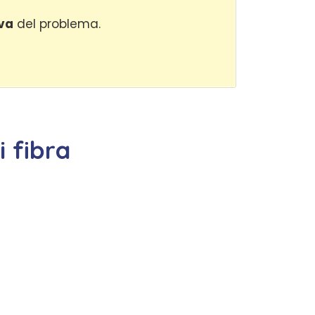
va
del problema.
 fibra