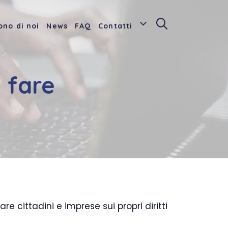
ono di noi
News
FAQ
Contatti
 fare
e cittadini e imprese sui propri diritti