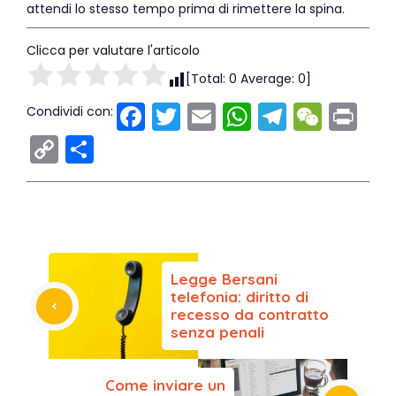
attendi lo stesso tempo prima di rimettere la spina.
Clicca per valutare l'articolo
[Total:
0
Average:
0
]
F
T
E
W
T
W
Pr
Condividi con:
a
w
m
h
el
e
in
C
C
c
itt
ai
a
e
C
t
o
o
e
er
l
ts
gr
h
p
n
b
A
a
a
y
di
o
p
m
t
Li
vi
o
p
Legge Bersani
n
di
telefonia: diritto di
k
k
recesso da contratto
senza penali
Come inviare un