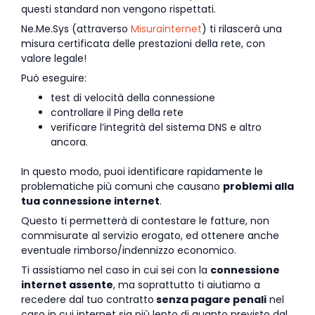
questi standard non vengono rispettati.
Ne.Me.Sys (attraverso
Misurainternet
) ti rilascerà una
misura certificata delle prestazioni della rete, con
valore legale!
Può eseguire:
test di velocità della connessione
controllare il Ping della rete
verificare l’integrità del sistema DNS e altro
ancora.
In questo modo, puoi identificare rapidamente le
problematiche più comuni che causano
problemi alla
tua connessione internet
.
Questo ti permetterà di contestare le fatture, non
commisurate al servizio erogato, ed ottenere anche
eventuale rimborso/indennizzo economico.
Ti assistiamo nel caso in cui sei con la
connessione
internet assente
, ma soprattutto ti aiutiamo a
recedere dal tuo contratto
senza pagare penali
nel
caso in cui internet sia più lento di quanto previsto dal