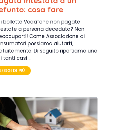
agata intestata a un
efunto: cosa fare
i bollette Vodafone non pagate
testate a persona deceduta? Non
eoccuparti! Come Associazione di
nsumatori possiamo aiutarti,
atuitamente. Di seguito riportiamo uno
i tanti casi …
LEGGI DI PIÙ