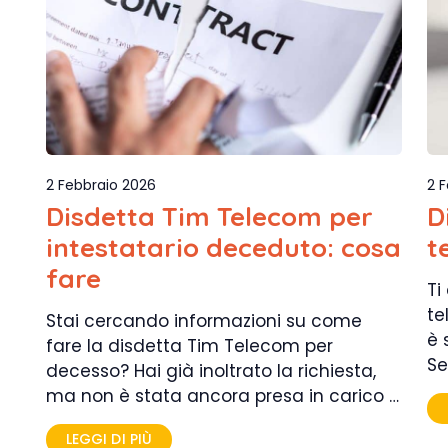
2 Febbraio 2026
2 
Disdetta Tim Telecom per
D
intestatario deceduto: cosa
t
fare
Ti
te
Stai cercando informazioni su come
è 
fare la disdetta Tim Telecom per
Se
decesso? Hai già inoltrato la richiesta,
ma non è stata ancora presa in carico …
LEGGI DI PIÙ