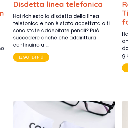
Disdetta linea telefonica
R
on
T
Hai richiesto la disdetta della linea
f
telefonica e non è stata accettata o ti
sono state addebitate penali? Può
Ha
succedere anche che addirittura
an
continuino a …
mo
do
gi
LEGGI DI PIÙ