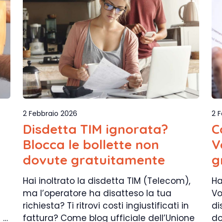
2 Febbraio 2026
2 
Disdetta TIM ignorata?
C
Blocca le bollette non
V
dovute gratuitamente
g
a
Hai inoltrato la disdetta TIM (Telecom),
Ha
ma l’operatore ha disatteso la tua
Vo
richiesta? Ti ritrovi costi ingiustificati in
di
 …
fattura? Come blog ufficiale dell’Unione
do