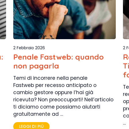
2 Febbraio 2026
2 
:
Penale Fastweb: quando
R
non pagarla
T
f
Temi di incorrere nella penale
Fastweb per recesso anticipato o
Te
cambio gestore oppure l’hai già
re
ricevuta? Non preoccuparti! Nell’articolo
op
ti diciamo come possiamo aiutarti
pr
gratuitamente ad …
co
…
LEGGI DI PIÙ