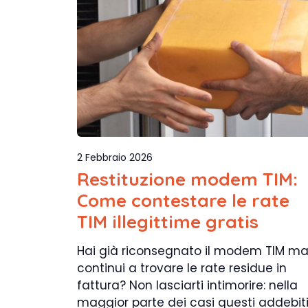
2 Febbraio 2026
Restituzione modem TIM:
Come contestare le rate
TIM illegittime gratis
Hai già riconsegnato il modem TIM m
continui a trovare le rate residue in
fattura? Non lasciarti intimorire: nella
maggior parte dei casi questi addebiti