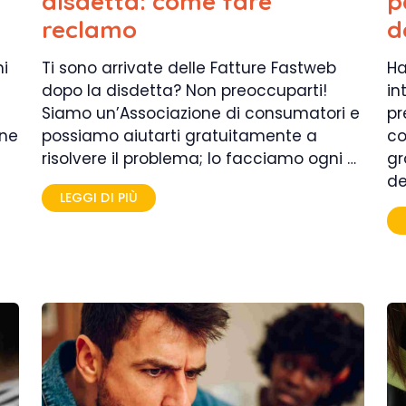
disdetta: come fare
p
reclamo
d
ni
Ti sono arrivate delle Fatture Fastweb
Ha
dopo la disdetta? Non preoccuparti!
in
Siamo un’Associazione di consumatori e
pr
one
possiamo aiutarti gratuitamente a
co
risolvere il problema; lo facciamo ogni …
gr
de
LEGGI DI PIÙ